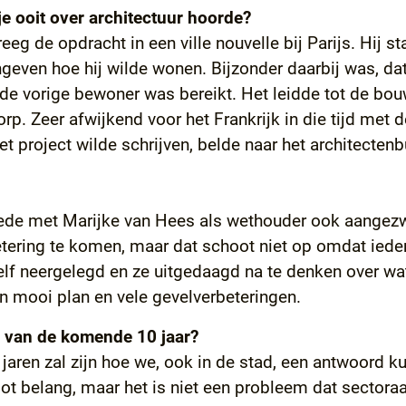
je ooit over architectuur hoorde?
eeg de opdracht in een ville nouvelle bij Parijs. Hij 
even hoe hij wilde wonen. Bijzonder daarbij was, dat
 vorige bewoner was bereikt. Het leidde tot de bouw
p. Zeer afwijkend voor het Frankrijk in die tijd met 
t project wilde schrijven, belde naar het architecten
hede met Marijke van Hees als wethouder ook aangez
tering te komen, maar dat schoot niet op omdat ieder
lf neergelegd en ze uitgedaagd na te denken over wat v
een mooi plan en vele gevelverbeteringen.
ng van de komende 10 jaar?
jaren zal zijn hoe we, ook in de stad, een antwoord 
ot belang, maar het is niet een probleem dat sectoraal