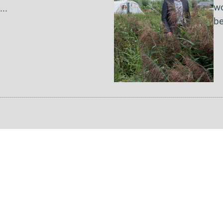
wo
..
be