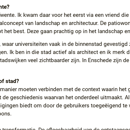
nte?
ente. Ik kwam daar voor het eerst via een vriend die d
lconcept van landschap en architectuur. De patiowo
ept het best. Deze gaan prachtig op in het landschap 
waar universiteiten vaak in de binnenstad gevestigd 
gen. Ik ben in die stad actief als architect en ik mer
tadswijken veel zichtbaarder zijn. In Enschede zijn d
of stad?
anier moeten verbinden met de context waarin het gep
t de geschiedenis waarvan het onderdeel uitmaakt. A
digingen biedt om door de gebruikers toegeëigend te
pons.
n transformatie. De afleesbaarheid van de ontstaansg