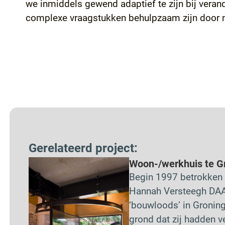
we inmiddels gewend adaptief te zijn bij vera
complexe vraagstukken behulpzaam zijn door me
Gerelateerd project:
Woon-/werkhuis te G
Begin 1997 betrokken
Hannah Versteegh DAAD
‘bouwloods’ in Groning
grond dat zij hadden v