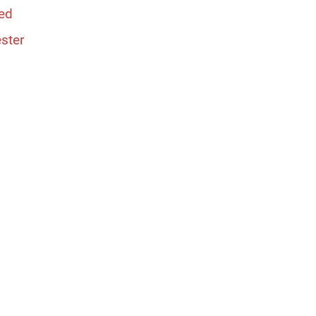
ied
ster