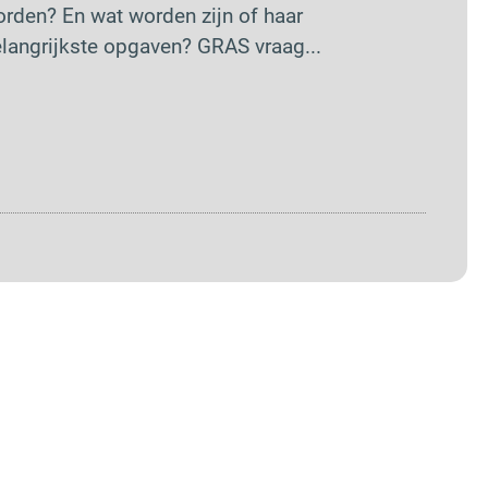
rden? En wat worden zijn of haar
langrijkste opgaven? GRAS vraag...