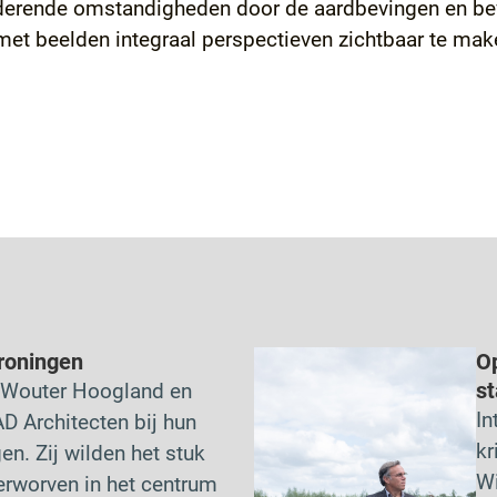
nderende omstandigheden door de aardbevingen en bev
t beelden integraal perspectieven zichtbaar te make
roningen
O
s
 Wouter Hoogland en
In
 Architecten bij hun
kr
en. Zij wilden het stuk
Wi
erworven in het centrum