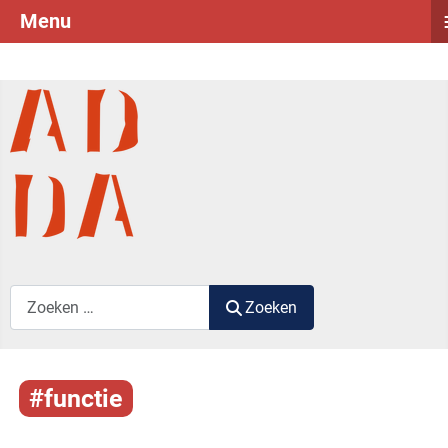
Menu
Zoek label
Zoeken
#functie