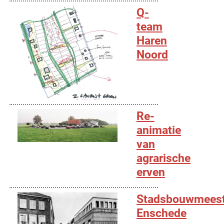
Q-
team
Haren
Noord
Re-
animatie
van
agrarische
erven
Stadsbouwmeest
Enschede