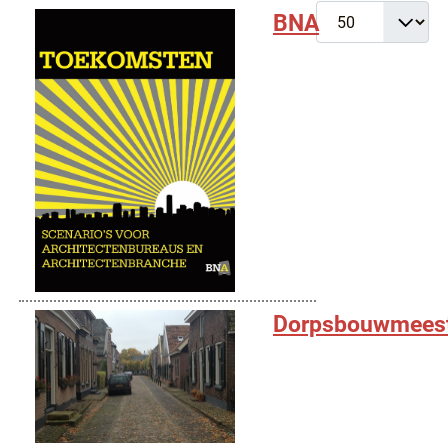
Toon #
BNA
Dorpsbouwmees