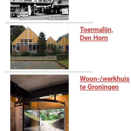
Toermalijn,
Den Horn
Woon-/werkhuis
te Groningen