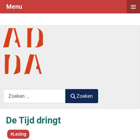
≡
Menu
Zoek label
Zoeken
De Tijd dringt
#Lezing