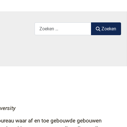
Zoek label
Zoeken
versity
enbureau waar af en toe gebouwde gebouwen