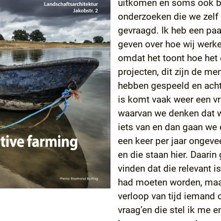
uitkomen en soms ook bo
onderzoeken die we zelf
gevraagd. Ik heb een pa
geven over hoe wij werke
omdat het toont hoe het e
projecten, dit zijn de me
hebben gespeeld en achte
is komt vaak weer een v
waarvan we denken dat w
iets van en dan gaan we d
een keer per jaar ongeve
en die staan hier. Daari
vinden dat die relevant 
had moeten worden, maar
verloop van tijd iemand 
vraag’en die stel ik me 