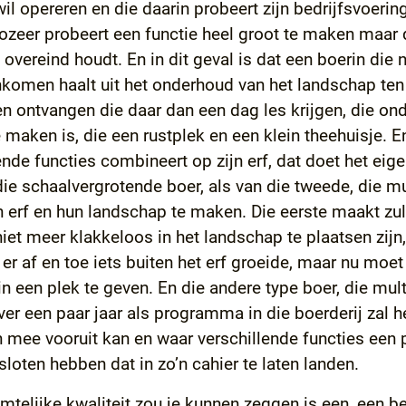
l opereren en die daarin probeert zijn bedrijfsvoerin
zeer probeert een functie heel groot te maken maar di
 overeind houdt. En in dit geval is dat een boerin die
inkomen haalt uit het onderhoud van het landschap te
en ontvangen die daar dan een dag les krijgen, die on
aken is, die een rustplek en een klein theehuisje. En
ende functies combineert op zijn erf, dat doet het ei
die schaalvergrotende boer, als van die tweede, die mul
erf en hun landschap te maken. Die eerste maakt zulk
t meer klakkeloos in het landschap te plaatsen zijn,
er af en toe iets buiten het erf groeide, maar nu moet
 een plek te geven. En die andere type boer, die mult
er een paar jaar als programma in die boerderij zal he
n mee vooruit kan en waar verschillende functies een
loten hebben dat in zo’n cahier te laten landen.
uimtelijke kwaliteit zou je kunnen zeggen is een, een 