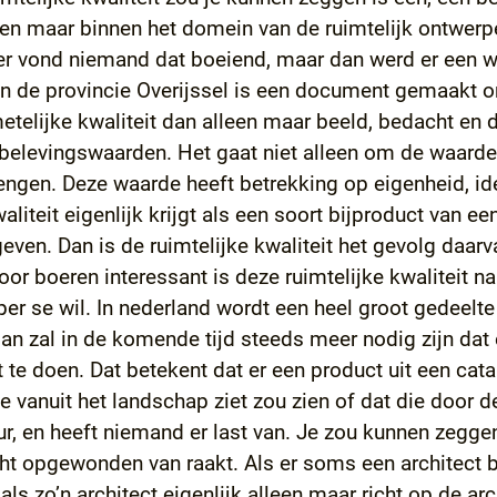
alleen maar binnen het domein van de ruimtelijk ontwer
rder vond niemand dat boeiend, maar dan werd er een
In de provincie Overijssel is een document gemaakt om
telijke kwaliteit dan alleen maar beeld, bedacht en di
belevingswaarden. Het gaat niet alleen om de waarde
ngen. Deze waarde heeft betrekking op eigenheid, ide
waliteit eigenlijk krijgt als een soort bijproduct van ee
en. Dan is de ruimtelijke kwaliteit het gevolg daarva
oor boeren interessant is deze ruimtelijke kwaliteit na
r se wil. In nederland wordt een heel groot gedeelt
an zal in de komende tijd steeds meer nodig zijn dat
t te doen. Dat betekent dat er een product uit een cat
 vanuit het landschap ziet zou zien of dat die door 
r, en heeft niemand er last van. Je zou kunnen zeggen 
ht opgewonden van raakt. Als er soms een architect bij
ls zo’n architect eigenlijk alleen maar richt op de ar