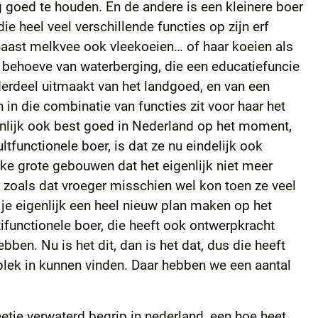
g goed te houden. En de andere is een kleinere boer
e heel veel verschillende functies op zijn erf
 naast melkvee ook vleekoeien… of haar koeien als
n behoeve van waterberging, die een educatiefuncie
derdeel uitmaakt van het landgoed, en van een
 in die combinatie van functies zit voor haar het
genlijk ook best goed in Nederland op het moment,
tfunctionele boer, is dat ze nu eindelijk ook
e grote gebouwen dat het eigenlijk niet meer
 zoals dat vroeger misschien wel kon toen ze veel
 je eigenlijk een heel nieuw plan maken op het
ifunctionele boer, die heeft ook ontwerpkracht
bben. Nu is het dit, dan is het dat, dus die heeft
 plek in kunnen vinden. Daar hebben we een aantal
beetje verwaterd begrip in nederland, een hoe heet