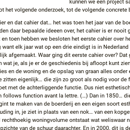
kunnen we een project s
tot het volgende onderzoek, tot de volgende concrete
er en dat cahier dat… het was toen het jaar van de b
n daar bepaalde ideeen over, het cahier is er nooit
 en toen hebben we besloten het eerste cahier over he
 want elk jaar wat op een drie eindigt is in Nederlan
lijk afgemaakt. Waar ging dit eerste cahier over? Dat 
 wat je, als je er de geschiedenis bij afloopt kunt z
ties en de woning en de opslag van graan alles onder
 zitten eigenlijk… die zijn zo groot als nodig voor de 
doet met de achterliggende functie. Dus niet esthetis
m follows function avant la lettre. (…) Dan in 1850… 
gint te maken van de boerderij en een eigen soort est
ding in, je ziet in plaats van een nok… van een kopge
heel rechthoekig woningvolume ontstaat wat weliswaar 
opzichte van de schuur daarachter. En in 2000, dit is 