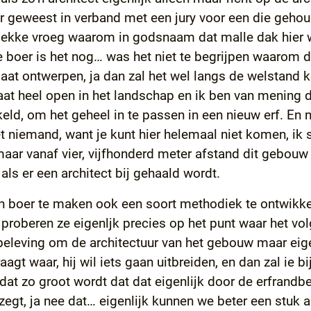
ier geweest in verband met een jury voor een die gehou
lekke vroeg waarom in godsnaam dat malle dak hier w
ie boer is het nog… was het niet te begrijpen waarom d
t laat ontwerpen, ja dan zal het wel langs de welstan
t heel open in het landschap en ik ben van mening da
, om het geheel in te passen in een nieuw erf. En nu
t niemand, want je kunt hier helemaal niet komen, ik s
ar vanaf vier, vijfhonderd meter afstand dit gebouw zi
ls er een architect bij gehaald wordt.
n boer te maken ook een soort methodiek te ontwikk
proberen ze eigenljk precies op het punt waar het vol
jn beleving om de architectuur van het gebouw maar e
agt waar, hij wil iets gaan uitbreiden, en dan zal ie b
at zo groot wordt dat dat eigenlijk door de erfrandbep
zegt, ja nee dat… eigenlijk kunnen we beter een stuk a