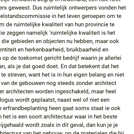
pers geweest. Dus ruimtelijk ontwerpers vonden het
 welstandscommissie in het leven geroepen om te
 de ruimtelijke kwaliteit van hun provincie te
e zeggen namelijk ‘ruimtelijke kwaliteit is het
 die gebieden en objecten nu hebben, maar ook
ntiteit en herkenbaarheid, bruikbaarheid en
n op de toekomst gericht bedrijf waarin je allerlei
n, als je dat goed doet. En dat betekent dat het
 te streven, want het is in hun eigen belang en niet
e van de gebouwen nog steeds zonder architect
 er architecten worden ingeschakeld, maar heel
alogus wordt geplaatst, naast wel of niet een
de erfrandbeplanting heen gaat soms staat ie ook
het is een soort architectuur waar in het beste
gehaald wordt zoals in dit geval, dan kun je je
chitectuur van het gebouw, op de materialen die hij