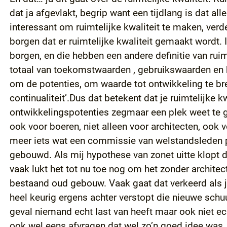
dat ja afgevlakt, begrip want een tijdlang is dat 
interessant om ruimtelijke kwaliteit te maken, ve
borgen dat er ruimtelijke kwaliteit gemaakt wordt. 
borgen, en die hebben een andere definitie van ruime
totaal van toekomstwaarden , gebruikswaarden en 
om de potenties, om waarde tot ontwikkeling te bre
continualiteit’.Dus dat betekent dat je ruimtelijke k
ontwikkelingspotenties zegmaar een plek weet te gev
ook voor boeren, niet alleen voor architecten, ook v
meer iets wat een commissie van welstandsleden pe
gebouwd. Als mij hypothese van zonet uitte klopt d
vaak lukt het tot nu toe nog om het zonder architec
bestaand oud gebouw. Vaak gaat dat verkeerd als je
heel keurig ergens achter verstopt die nieuwe schuu
geval niemand echt last van heeft maar ook niet ec
ook wel eens afvragen dat wel zo’n goed idee was, a