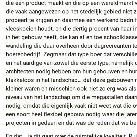
die één product maakt en die op een wereldmarkt wi
die vaak aangewezen op het stedelijk gebied niet zo
probeert te krijgen en daarmee een werkend bedrijf
vleeskoeien houdt, en die dertig procent van haar 
in het gebouw heeft, die kan af en toe schoolklass
wandeling die daar overheen door dagrecreanten te m
boerenbedrijf. Zegmaar dat type boer dat verschill
en het aardige van zowel die eerste type, namelijk 
architecten nodig hebben om hun gebouwen en hun 
klakkeloos in het landschap… dat deze gebouwen nie
kleiner waren en misschien ook niet zo erg was als 
niveau van het landschap om die megastallen daarin
nodig, omdat die eigenlijk vaak niet weet wat die ov
een soort heel flexibel gebouw nodig waar die jare
projecten in gedaan en dat was de reden dat we bes
En dat… ja dit gaat over de ruimtelijke kwaliteit. R