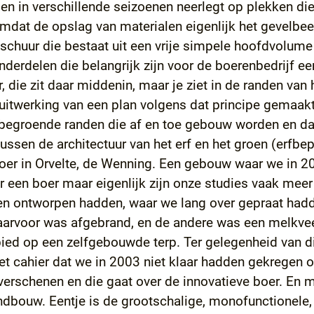
len in verschillende seizoenen neerlegt op plekken di
omdat de opslag van materialen eigenlijk het gevelbee
chuur die bestaat uit een vrije simpele hoofdvolume
erdelen die belangrijk zijn voor de boerenbedrijf ee
r, die zit daar middenin, maar je ziet in de randen van
 uitwerking van een plan volgens dat principe gemaak
uit begroende randen die af en toe gebouw worden en da
ssen de architectuur van het erf en het groen (erfbe
oer in Orvelte, de Wenning. Een gebouw waar we in 
een boer maar eigenlijk zijn onze studies vaak meer
n ontworpen hadden, waar we lang over gepraat hadde
aarvoor was afgebrand, en de andere was een melkvee
bied op een zelfgebouwde terp. Ter gelegenheid van 
et cahier dat we in 2003 niet klaar hadden gekregen o
verschenen en die gaat over de innovatieve boer. En 
ndbouw. Eentje is de grootschalige, monofunctionele,