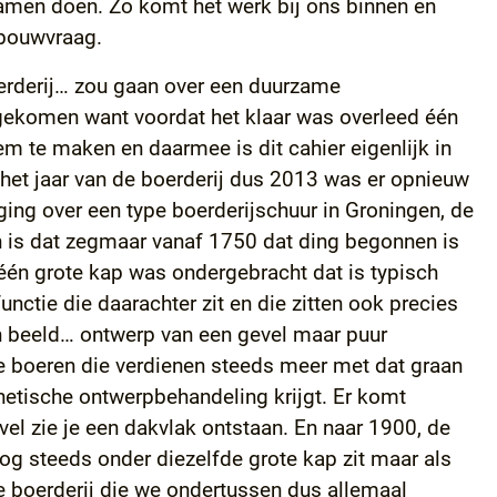
amen doen. Zo komt het werk bij ons binnen en
 bouwvraag.
oerderij… zou gaan over een duurzame
 gekomen want voordat het klaar was overleed één
m te maken en daarmee is dit cahier eigenlijk in
d het jaar van de boerderij dus 2013 was er opnieuw
ging over een type boerderijschuur in Groningen, de
ien is dat zegmaar vanaf 1750 dat ding begonnen is
 één grote kap was ondergebracht dat is typisch
functie die daarachter zit en die zitten ook precies
ch beeld… ontwerp van een gevel maar puur
die boeren die verdienen steeds meer met dat graan
hetische ontwerpbehandeling krijgt. Er komt
vel zie je een dakvlak ontstaan. En naar 1900, de
nog steeds onder diezelfde grote kap zit maar als
de boerderij die we ondertussen dus allemaal