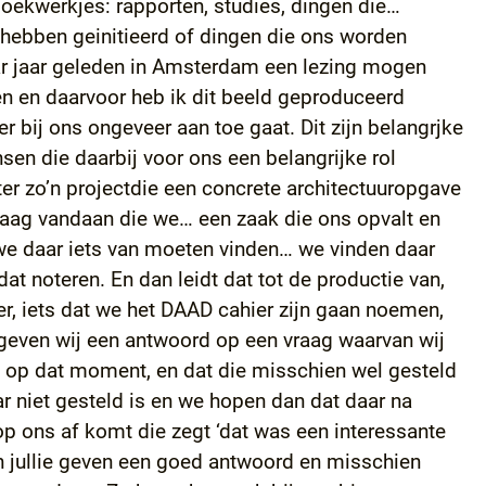
ekwerkjes: rapporten, studies, dingen die…
 hebben geinitieerd of dingen die ons worden
ar jaar geleden in Amsterdam een lezing mogen
n en daarvoor heb ik dit beeld geproduceerd
r bij ons ongeveer aan toe gaat. Dit zijn belangrjke
nsen die daarbij voor ons een belangrijke rol
r zo’n projectdie een concrete architectuuropgave
raag vandaan die we… een zaak die ons opvalt en
e daar iets van moeten vinden… we vinden daar
at noteren. En dan leidt dat tot de productie van,
er, iets dat we het DAAD cahier zijn gaan noemen,
n geven wij een antwoord op een vraag waarvan wij
is op dat moment, en dat die misschien wel gesteld
 niet gesteld is en we hopen dan dat daar na
op ons af komt die zegt ‘dat was een interessante
en jullie geven een goed antwoord en misschien