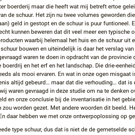
boerderij maar die heeft wat mij betreft ertoe geleidt
van de schuur. Het zijn nu twee volumes geworden die
n) geld in gestopt en de schuur is puur funtioneel. En
cht kunnen beweren dat dit veel meer een typische ol
roducten waarbij helemaal het huis en de schuur uit e
chuur bouwen en uiteindelijk is daar het verslag van
evraagd waren te doen in opdracht van de provincie d
oerdrij en het erf en het landschap. Die drie-eenheid
eeds als mooi ervaren. En wat in onze ogen misgaat i
s altijd gebeurd… maar dat die verhouding… dat is dat
j waren gevraagd in deze studie om na te denken ov
d en onze conclusie bij de inventarisatie in het gebie
 zou worden gezet. Met andere woorden dit beeld. Het
 En daar hebben we met onze ontwerpoplossing op ge
eede type schuur, dus dat is niet de de gemetselde s