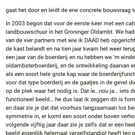
gaat het door en leidt de ene concrete bouwvraag 
In 2003 begon dat voor de eerste keer met een cahi
landbouwschuur in het Groninger Oldambt. We hadde
van de vier partners met wie ik DAAD heb opgericht
de kast belandt en na tien jaar kwam het weer terug
een jaar van de boerderij en nu hebben we ‘m einde
oldambsterboerderij, en de ontwikkeling daarvan en
als een soort hele grote kap waar de boerderijfunc
voor dat type boerderij en de gaatjes in de gevel die
op de plek waar het nodig is. Dat íe…nou ja… iets 
functioneel beeld… he dus laat ik zeggen dit is for
en daar zie je dat dat voorhuis langzaamaan los be
symmetrie in, er komt een soort onder boven verhou
volgende vijftig jaar daar zie je zelfs dat er een 
beeld eigenlijk helemaal verzelfstandigt heeft ten 